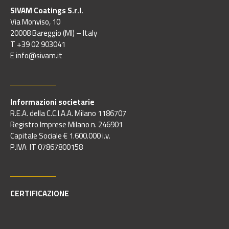
SIVAM Coatings S.r.l.
Via Monviso, 10
20008 Bareggio (MI) – Italy
T +39 02 903041
E info@sivam.it
Informazioni societarie
R.E.A. della C.C.I.A.A. Milano 1186707
Registro Imprese Milano n. 246901
Capitale Sociale € 1.600.000 i.v.
P.IVA IT 07867800158
CERTIFICAZIONE