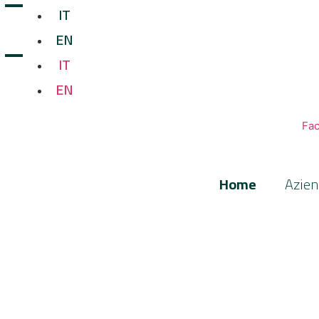
IT
EN
IT
EN
Fa
Home
Azie