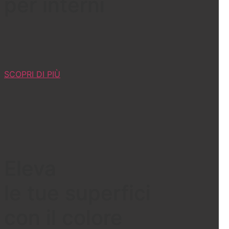
per interni
SCOPRI DI PIÙ
Eleva
le tue superfici
con il colore