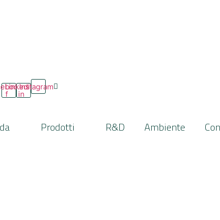
cebook-
Linkedin-
Instagram
f
in
nda
Prodotti
R&D
Ambiente
Con