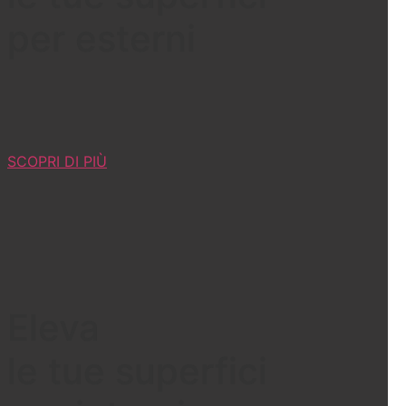
per esterni
SCOPRI DI PIÙ
Eleva
le tue superfici