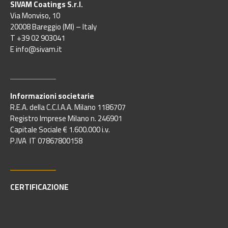
SIVAM Coatings S.r.l.
Via Monviso, 10
20008 Bareggio (MI) – Italy
T +39 02 903041
E info@sivam.it
Informazioni societarie
R.E.A. della C.C.I.A.A. Milano 1186707
Registro Imprese Milano n. 246901
Capitale Sociale € 1.600.000 i.v.
P.IVA IT 07867800158
CERTIFICAZIONE