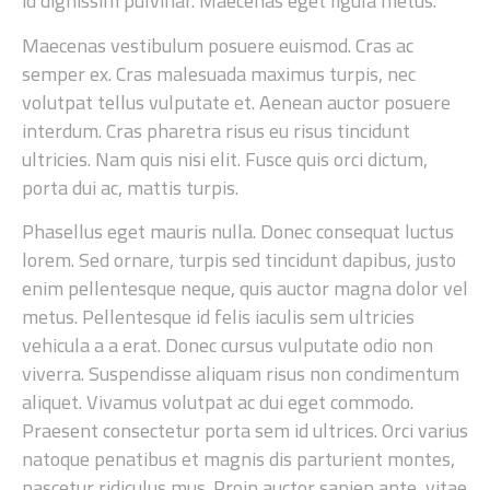
id dignissim pulvinar. Maecenas eget ligula metus.
Maecenas vestibulum posuere euismod. Cras ac
semper ex. Cras malesuada maximus turpis, nec
volutpat tellus vulputate et. Aenean auctor posuere
interdum. Cras pharetra risus eu risus tincidunt
ultricies. Nam quis nisi elit. Fusce quis orci dictum,
porta dui ac, mattis turpis.
Phasellus eget mauris nulla. Donec consequat luctus
lorem. Sed ornare, turpis sed tincidunt dapibus, justo
enim pellentesque neque, quis auctor magna dolor vel
metus. Pellentesque id felis iaculis sem ultricies
vehicula a a erat. Donec cursus vulputate odio non
viverra. Suspendisse aliquam risus non condimentum
aliquet. Vivamus volutpat ac dui eget commodo.
Praesent consectetur porta sem id ultrices. Orci varius
natoque penatibus et magnis dis parturient montes,
nascetur ridiculus mus. Proin auctor sapien ante, vitae