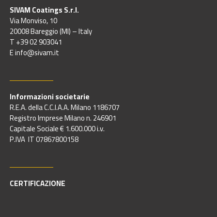
SIVAM Coatings S.r.l.
Via Monviso, 10
20008 Bareggio (MI) – Italy
T +39 02 903041
E info@sivam.it
Informazioni societarie
R.E.A. della C.C.I.A.A. Milano 1186707
Registro Imprese Milano n. 246901
Capitale Sociale € 1.600.000 i.v.
P.IVA IT 07867800158
CERTIFICAZIONE