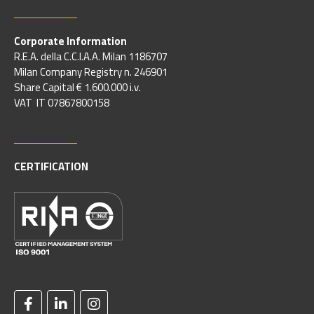
Corporate Information
R.E.A. della C.C.I.A.A. Milan 1186707
Milan Company Registry n. 246901
Share Capital € 1.600.000 i.v.
VAT IT 07867800158
CERTIFICATION