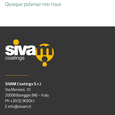
Quisque pulvinar nisi risus
SIVAM Coatings S.r.l.
Via Monviso, 10
20008 Bareggio (MI) – Italy
Ph +39 02 903041
E info@sivam.it