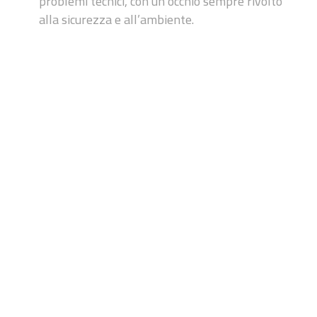
problemi
tecnici, con un occhio sempre rivolto
alla sicurezza e all’ambiente.