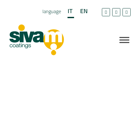
IT
EN
language