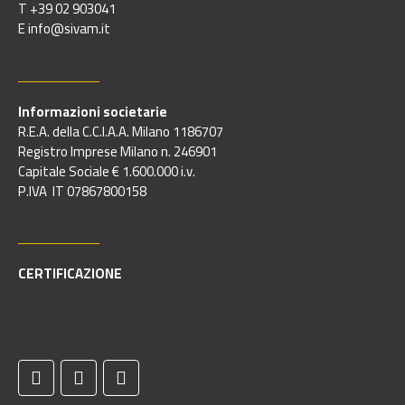
T +39 02 903041
E info@sivam.it
Informazioni societarie
R.E.A. della C.C.I.A.A. Milano 1186707
Registro Imprese Milano n. 246901
Capitale Sociale € 1.600.000 i.v.
P.IVA IT 07867800158
CERTIFICAZIONE