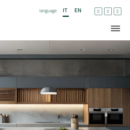
IT
EN
language