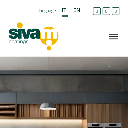
IT
EN
language