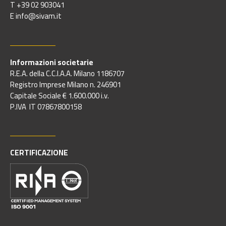
T +39 02 903041
E info@sivam.it
Informazioni societarie
R.E.A. della C.C.I.A.A. Milano 1186707
Registro Imprese Milano n. 246901
Capitale Sociale € 1.600.000 i.v.
P.IVA IT 07867800158
CERTIFICAZIONE