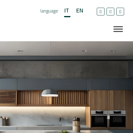
IT
EN
language