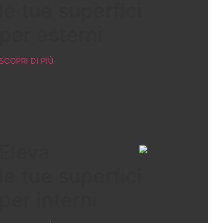
le tue superfici
per esterni
SCOPRI DI PIÙ
Azienda
Prodotti
R&D
Ambiente
Contatti
Eleva
le tue superfici
per interni