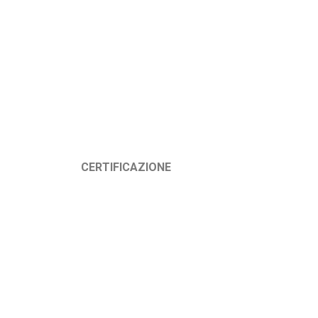
Informazioni
CERTIFICAZIONE
societarie
R.E.A. della
C.C.I.A.A.
Milano
1186707
Registro
Imprese
Milano n.