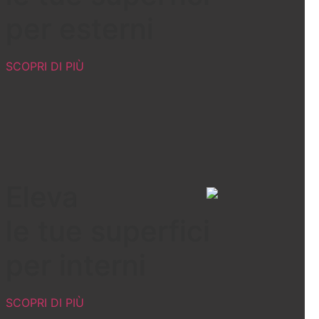
per esterni
SCOPRI DI PIÙ
Azienda
Prodotti
R&D
Ambiente
Contatti
Eleva
le tue superfici
per interni
SCOPRI DI PIÙ