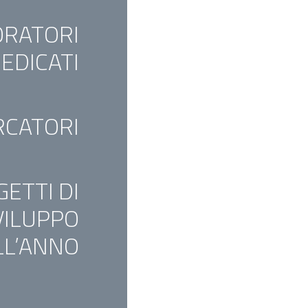
ORATORI
EDICATI
RCATORI
ETTI DI
VILUPPO
LL’ANNO