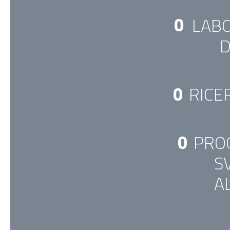
0
LAB
D
0
RICE
0
PROG
S
A