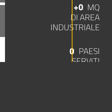
+
0
MQ
DI AREA
X-COATINGS
INDUSTRIALE
PAESI
0
SERVITI
AL MONDO