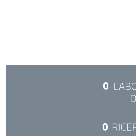
0
LAB
D
0
RICE