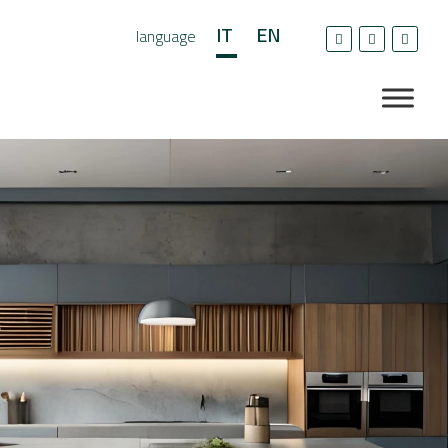
IT
EN
language