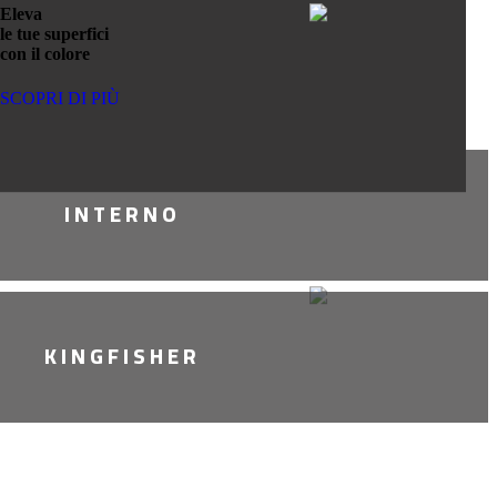
Eleva
le tue superfici
con il colore
SCOPRI DI PIÙ
INTERNO
KINGFISHER