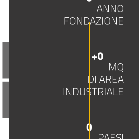
ANNO
FONDAZIONE
+
0
ESTERNO
MQ
DI AREA
INDUSTRIALE
X-COATINGS
0
PAESI