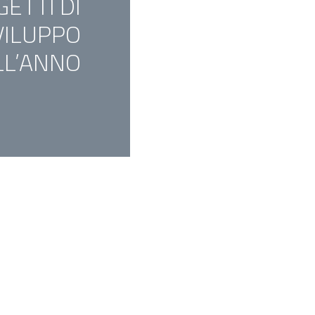
ETTI DI
VILUPPO
LL’ANNO