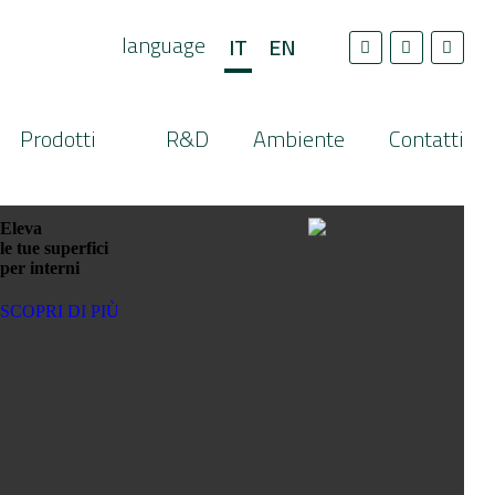
SCOPRI DI PIÙ
language
IT
EN
Prodotti
R&D
Ambiente
Contatti
Eleva
le tue superfici
per interni
SCOPRI DI PIÙ