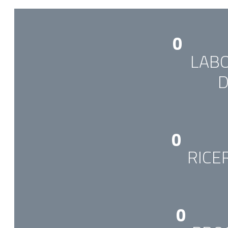
0
LAB
D
0
RICE
0